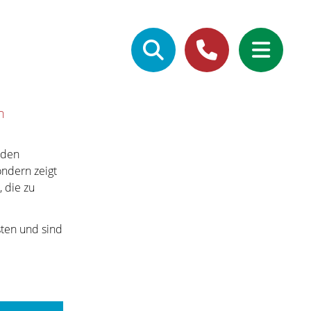
Suchbegriffe
+49 (0) 5733 - 9633-0
n
 den
ondern zeigt
 die zu
sten und sind