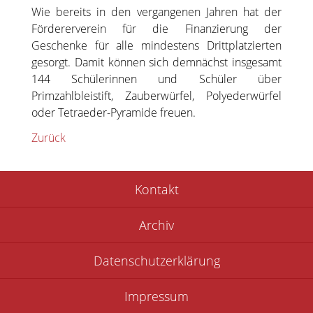
Wie bereits in den vergangenen Jahren hat der
Fördererverein für die Finanzierung der
Geschenke für alle mindestens Drittplatzierten
gesorgt. Damit können sich demnächst insgesamt
144 Schülerinnen und Schüler über
Primzahlbleistift, Zauberwürfel, Polyederwürfel
oder Tetraeder-Pyramide freuen.
Zurück
Navigation
Kontakt
überspringen
Archiv
Datenschutzerklärung
Impressum