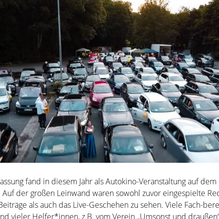
lassung fand in diesem Jahr als Autokino-Veranstaltung auf dem
tt. Auf der großen Leinwand waren sowohl zuvor eingespielte R
Beiträge als auch das Live-Geschehen zu sehen. Viele Fach-ber
und vieler Helfer*innen, z.B. vom Verein „Umsonst und draußen