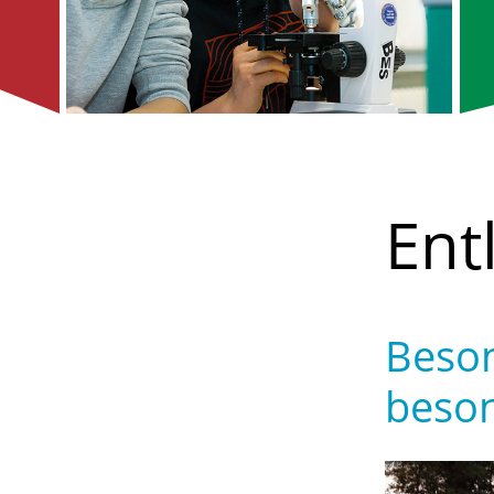
Ent
Beson
beso