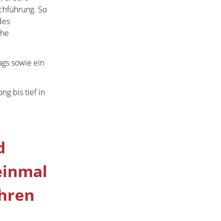
chführung. So
des
che
ags sowie ein
g bis tief in
d
einmal
Ihren