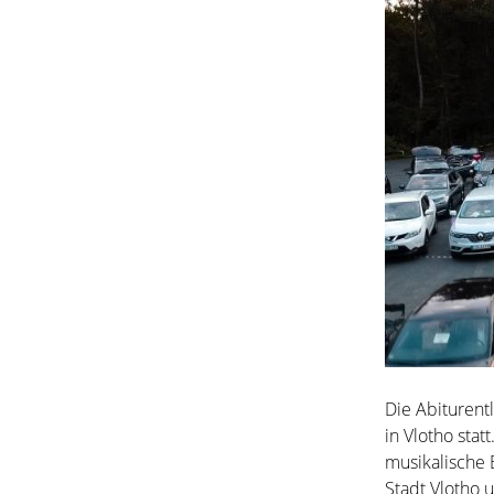
Die Abiturent
in Vlotho sta
musikalische 
Stadt Vlotho 