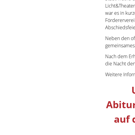
Licht&Theater
war es in kur
Fördererverei
Abschiedsfeier
Neben den off
gemeinsames P
Nach dem Erha
die Nacht de
Weitere Infor
Abitu
auf 